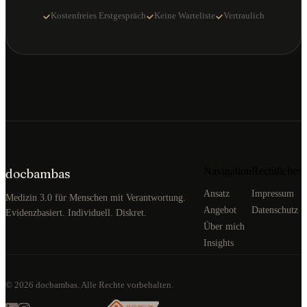
Kostenfreies Erstgespräch
Keine Warteliste
Vertraulich
Navigation
Rechtliches
docbambas
Ansatz
Impressum
Medizin 3.0 für Menschen mit Verantwortung.
Angebot
Datenschutz
Evidenzbasiert. Individuell. Diskret.
Über mich
Insights
©
2026
docbambas. Alle Rechte vorbehalten.