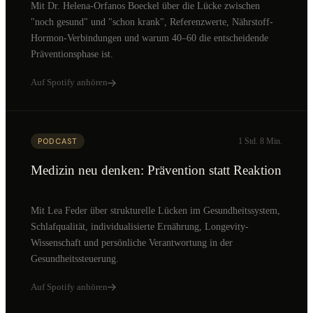
Mit Dr. Helena-Orfanos Boeckel über die Lücke zwischen
"noch gesund" und "schon krank", Referenzwerte, Nährstoff-
Hormon-Verbindungen und warum 40–60 die entscheidende
Präventionsphase ist.
Auf Spotify anhören
1 Std. 8 Min.
PODCAST
Medizin neu denken: Prävention statt Reaktion
Mit Lea Feder über strukturelle Lücken im Gesundheitssystem,
Schlafqualität, individualisierte Ernährung, Longevity-
Wissenschaft und persönliche Verantwortung in der
Gesundheitssteuerung.
Auf Spotify anhören