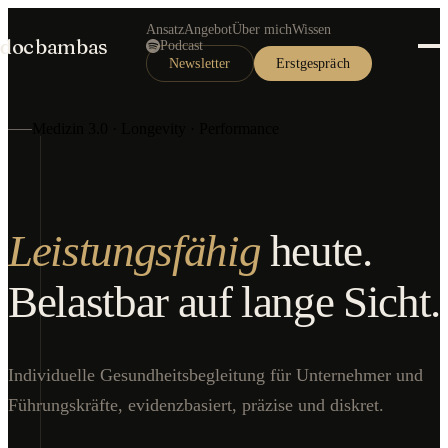
Ansatz
Angebot
Über mich
Wissen
doc
bambas
Podcast
Newsletter
Erstgespräch
Medizin 3.0 · Longevity · Performance
Leistungsfähig
heute.
Belastbar auf lange Sicht.
Individuelle Gesundheitsbegleitung für Unternehmer und
Führungskräfte, evidenzbasiert, präzise und diskret.