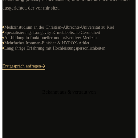
ausgerichtet, der vor mir sitzt.
Medizinstudium an der Christian-Albrechts-Universität zu Kiel
Spezialisierung: Longevity & metabolische Gesundheit
Ausbildung in funktioneller und präventiver Medizin
Mehrfacher Ironman-Finisher & HYROX-Athlet
Langjährige Erfahrung mit Hochleistungspersönlichkeiten
Erstgespräch anfragen
Bekannt aus & vertraut von
BILD
FOCUS
McKinsey