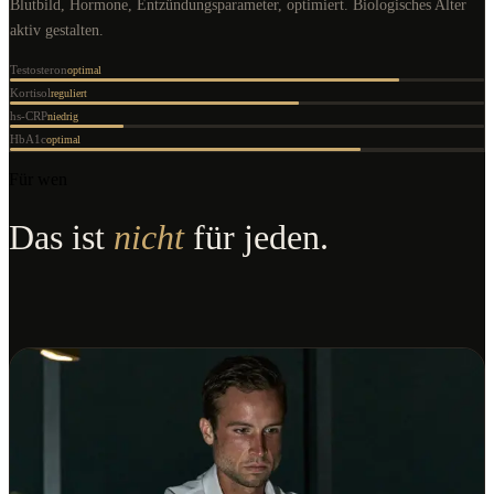
Blutbild, Hormone, Entzündungsparameter, optimiert. Biologisches Alter
aktiv gestalten.
Testosteron
optimal
Kortisol
reguliert
hs-CRP
niedrig
HbA1c
optimal
Für wen
Das ist
nicht
für jeden.